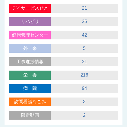
デイサービスせと
21
リハビリ
25
健康管理センター
42
外来
5
工事進捗情報
31
栄養
216
病院
94
訪問看護なごみ
3
限定動画
2