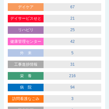
デイケア
67
デイサービスせと
21
リハビリ
25
健康管理センター
42
外来
5
工事進捗情報
31
栄養
216
病院
94
訪問看護なごみ
3