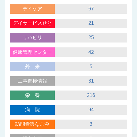
デイケア
67
デイサービスせと
21
リハビリ
25
健康管理センター
42
外来
5
工事進捗情報
31
栄養
216
病院
94
訪問看護なごみ
3