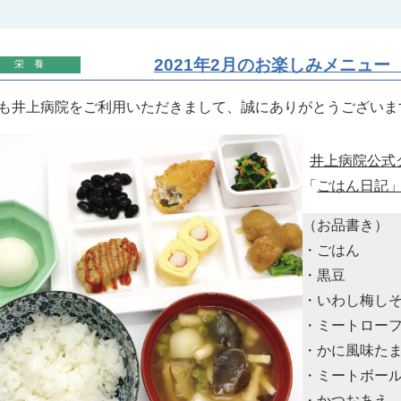
2021年2月のお楽しみメニュー
栄養
も井上病院をご利用いただきまして、誠にありがとうございま
井上病院公式
「
ごはん日記
（お品書き）
・ごはん
・黒豆
・いわし梅し
・ミートロー
・かに風味た
・ミートボー
・かつおあえ