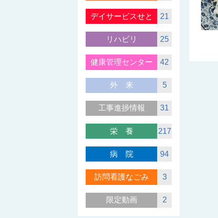
デイサービスせと
21
リハビリ
25
健康管理センター
42
外来
5
工事進捗情報
31
栄養
217
病院
94
訪問看護なごみ
3
限定動画
2