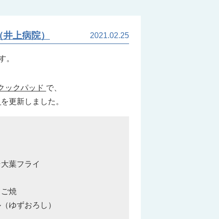
（井上病院）
2021.02.25
す。
クックパッド
で、
」
を更新しました。
そ大葉フライ
フ
まご焼
ル（ゆずおろし）