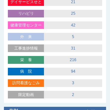
デイサービスせと
21
リハビリ
25
健康管理センター
42
外来
5
工事進捗情報
31
栄養
216
病院
94
訪問看護なごみ
3
限定動画
2